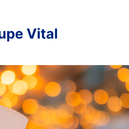
mentaux
Engagements
Références
Sponsoring
upe Vital