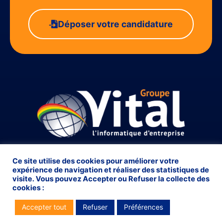
Déposer votre candidature
Ce site utilise des cookies pour améliorer votre
© 2026 Groupe Vital, tous droits réservés
expérience de navigation et réaliser des statistiques de
visite. Vous pouvez Accepter ou Refuser la collecte des
Mentions Légales
Cookies
cookies :
Accepter tout
Refuser
Préférences